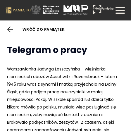
PAMIĄTKI
WRÓĆ DO PAMIĄTEK
Telegram o pracy
Warszawianka Jadwiga Leszczyńska – więźniarka
niemieckich obozów Auschwitz i Ravensbrück – latem
1945 roku wraz z synami i matką przyjechała na Dolny
Śląsk, gdzie podjęła pracę nauczycielki w małej
miejscowości Pokój. W szkole spośród 153 dzieci tylko
kilkoro mówiło po polsku, musiała więc posługiwać się
niemieckim, żeby nawiązać kontakt z uczniami.
Brakowało podręczników, zeszytów. Z czasem, dzięki
ogromnemu zaangażowaniu Jadwigi, sytuacja się