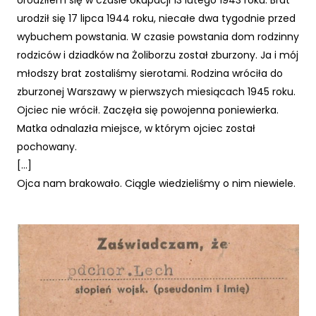
Urodziłem się w czasie okupacji 13 lutego 1943 roku. Brat
urodził się 17 lipca 1944 roku, niecałe dwa tygodnie przed
wybuchem powstania. W czasie powstania dom rodzinny
rodziców i dziadków na Żoliborzu został zburzony. Ja i mój
młodszy brat zostaliśmy sierotami. Rodzina wróciła do
zburzonej Warszawy w pierwszych miesiącach 1945 roku.
Ojciec nie wrócił. Zaczęła się powojenna poniewierka.
Matka odnalazła miejsce, w którym ojciec został
pochowany.
[...]
Ojca nam brakowało. Ciągle wiedzieliśmy o nim niewiele.