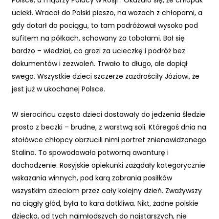
Polsce, a mądrzy Polacy w Rosji”. Okazało się, że chłopak
uciekł. Wracał do Polski pieszo, na wozach z chłopami, a
gdy dotarł do pociągu, to tam podróżował wysoko pod
sufitem na półkach, schowany za tobołami. Bał się
bardzo – wiedział, co grozi za ucieczkę i podróż bez
dokumentów i zezwoleń. Trwało to długo, ale dopiął
swego. Wszystkie dzieci szczerze zazdrościły Józiowi, że
jest już w ukochanej Polsce.
W sierocińcu często dzieci dostawały do jedzenia śledzie
prosto z beczki – brudne, z warstwą soli. Któregoś dnia na
stołówce chłopcy obrzucili nimi portret znienawidzonego
Stalina. To spowodowało potworną awanturę i
dochodzenie. Rosyjskie opiekunki zażądały kategorycznie
wskazania winnych, pod karą zabrania posiłków
wszystkim dzieciom przez cały kolejny dzień. Zważywszy
na ciągły głód, była to kara dotkliwa. Nikt, żadne polskie
dziecko, od tych najmłodszych do najstarszych, nie