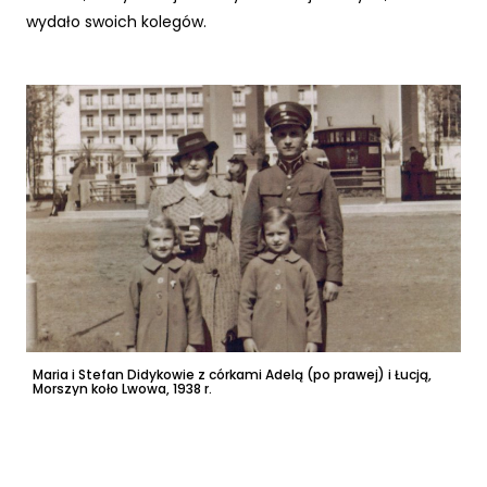
wydało swoich kolegów.
Maria i Stefan Didykowie z córkami Adelą (po prawej) i Łucją,
Op
Morszyn koło Lwowa, 1938 r.
21