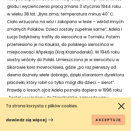
głodu i wycieńczenia pracą zmarła 3 stycznia 1944 roku
w wieku 38 lat. „Była zima, temperatura minus 40 ̊ C.
Ciało wrzucono na wóz i zakopano w lesie – wśród innych
zmarłych Polaków. Dzieci zostały zupełnie same”. Adela i
Łucja Didykówny trafiły do sierocińca w Tomsku. Potem
przeniesiono je na Kaukaz, do polskiego sierocińca w
miejscowości Afipskaja (Kraj Krasnodarski). W 1946 roku
siostry wróciły do Polski. Umieszczono je w sierocińcu w
Sikorowie koło Inowrocławia, gdzie „po raz pierwszy od
dawna doznały wiele dobrego, dzięki staraniom dyrektora
placówki, który robił co tylko mógł dla dzieci – sierot”.
Prawdę o losach ojca Adela poznała dopiero w 1996 roku:
„Został wywieziony do Starobielska, zamordowany
strzałem w potylicę, a ciało spoczęło w dołach śmierci w
Ta strona korzysta z plików cookies.
Bykowni na Ukrainie”.
dowiedz się więcej
AKCEPTUJĘ
Grażyna Matuszyńska-Kuszyk, Warszawa