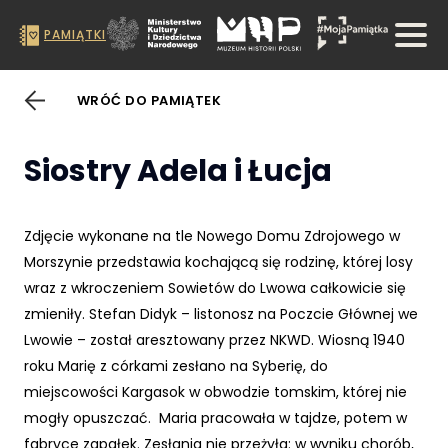
PAMIĄTKI
WRÓĆ DO PAMIĄTEK
Siostry Adela i Łucja
Zdjęcie wykonane na tle Nowego Domu Zdrojowego w
Morszynie przedstawia kochającą się rodzinę, której losy
wraz z wkroczeniem Sowietów do Lwowa całkowicie się
zmieniły. Stefan Didyk – listonosz na Poczcie Głównej we
Lwowie – został aresztowany przez NKWD. Wiosną 1940
roku Marię z córkami zesłano na Syberię, do
miejscowości Kargasok w obwodzie tomskim, której nie
mogły opuszczać. Maria pracowała w tajdze, potem w
fabryce zapałek. Zesłania nie przeżyła: w wyniku chorób,