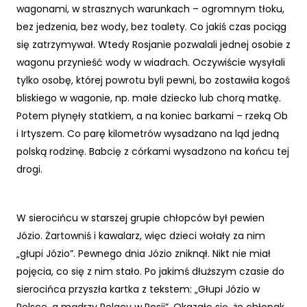
wagonami, w strasznych warunkach – ogromnym tłoku,
bez jedzenia, bez wody, bez toalety. Co jakiś czas pociąg
się zatrzymywał. Wtedy Rosjanie pozwalali jednej osobie z
wagonu przynieść wody w wiadrach. Oczywiście wysyłali
tylko osobę, której powrotu byli pewni, bo zostawiła kogoś
bliskiego w wagonie, np. małe dziecko lub chorą matkę.
Potem płynęły statkiem, a na koniec barkami – rzeką Ob
i Irtyszem. Co parę kilometrów wysadzano na ląd jedną
polską rodzinę. Babcię z córkami wysadzono na końcu tej
drogi.
W sierocińcu w starszej grupie chłopców był pewien
Józio. Żartowniś i kawalarz, więc dzieci wołały za nim
„głupi Józio”. Pewnego dnia Józio zniknął. Nikt nie miał
pojęcia, co się z nim stało. Po jakimś dłuższym czasie do
sierocińca przyszła kartka z tekstem: „Głupi Józio w