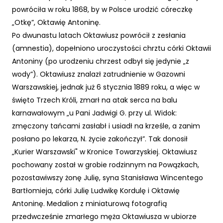
powróciła w roku 1868, by w Polsce urodzić córeczkę
„Otkę”, Oktawię Antoninę.
Po dwunastu latach Oktawiusz powrócił z zesłania
(amnestia), dopełniono uroczystości chrztu córki Oktawii
Antoniny (po urodzeniu chrzest odbył się jedynie „z
wody”). Oktawiusz znalazł zatrudnienie w Gazowni
Warszawskiej, jednak już 6 stycznia 1889 roku, a więc w
święto Trzech Króli, zmarł na atak serca na balu
karnawałowym „u Pani Jadwigi G. przy ul. Widok:
zmęczony tańcami zasłabł i usiadł na krześle, a zanim
posłano po lekarza, N. życie zakończył”. Tak donosił
„Kurier Warszawski" w Kronice Towarzyskiej. Oktawiusz
pochowany został w grobie rodzinnym na Powązkach,
pozostawiwszy żonę Julię, syna Stanisława Wincentego
Bartłomieja, córki Julię Ludwikę Kordulę i Oktawię
Antoninę. Medalion z miniaturową fotografią
przedwcześnie zmarłego męża Oktawiusza w ubiorze