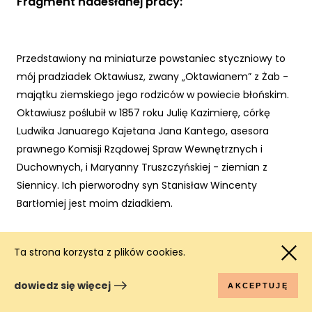
Fragment nadesłanej pracy:
Przedstawiony na miniaturze powstaniec styczniowy to
mój pradziadek Oktawiusz, zwany „Oktawianem” z Żab -
majątku ziemskiego jego rodziców w powiecie błońskim.
Oktawiusz poślubił w 1857 roku Julię Kazimierę, córkę
Ludwika Januarego Kajetana Jana Kantego, asesora
prawnego Komisji Rządowej Spraw Wewnętrznych i
Duchownych, i Maryanny Truszczyńskiej - ziemian z
Siennicy. Ich pierworodny syn Stanisław Wincenty
Bartłomiej jest moim dziadkiem.
Ta strona korzysta z plików cookies.
Oktawiusz za zbrojny udział w powstaniu styczniowym
1863 roku został aresztowany i skazany na dwadzieścia
dowiedz się więcej
AKCEPTUJĘ
lat zesłania na Sybir oraz konfiskatę rodzinnego majątku.
Żona Julia podążyła w ślad za mężem hen w głąb Rosji,